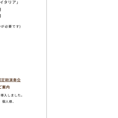
「イタリア」
円
円
券が必要です)
ご案内
を導入しました。
、個人様、