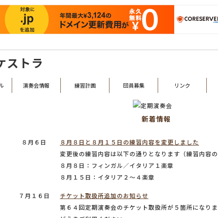
る、昭和23年創設の歴史あるアマチュアオーケストラです。
ケストラ
ル
演奏会情報
練習計画
団員募集
リンク
新着情報
８月６日
８月８日と８月１５日の練習内容を変更しました
変更後の練習内容は以下の通りとなります（練習内容の
８月８日：フィンガル／イタリア１楽章
８月１５日：イタリア２～４楽章
７月１６日
チケット取扱所追加のお知らせ
第６４回定期演奏会のチケット取扱所が５箇所になりま