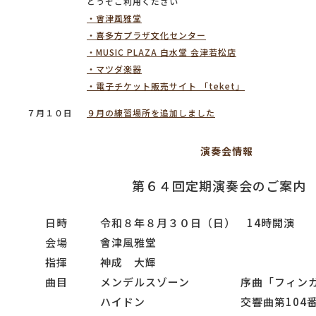
どうぞご利用ください
・會津風雅堂
・喜多方プラザ文化センター
・MUSIC PLAZA 白水堂 会津若松店
・マツダ楽器
・電子チケット販売サイト 「teket」
７月１０日
９月の練習場所を追加しました
演奏会情報
第６４回定期演奏会のご案内
日時
令和８年８月３０日（日） 14時開演
会場
會津風雅堂
指揮
神成 大輝
曲目
メンデルスゾーン
序曲「フィン
ハイドン
交響曲第104