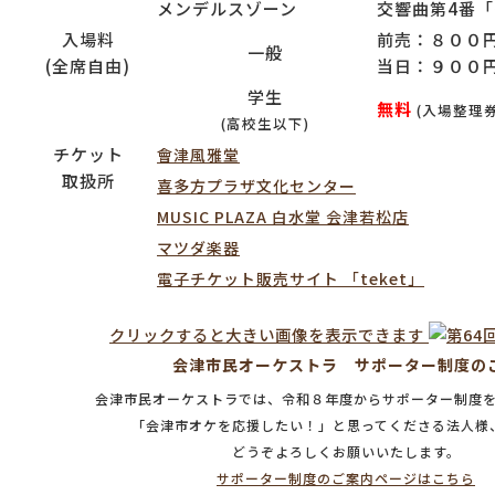
メンデルスゾーン
交響曲第4番
入場料
前売：８００
一般
(全席自由)
当日：９００
学生
無料
(入場整理
(高校生以下)
チケット
會津風雅堂
取扱所
喜多方プラザ文化センター
MUSIC PLAZA 白水堂 会津若松店
マツダ楽器
電子チケット販売サイト 「teket」
クリックすると大きい画像を表示できます
会津市民オーケストラ サポーター制度の
会津市民オーケストラでは、令和８年度からサポーター制度
「会津市オケを応援したい！」と思ってくださる法人様
どうぞよろしくお願いいたします。
サポーター制度のご案内ページはこちら