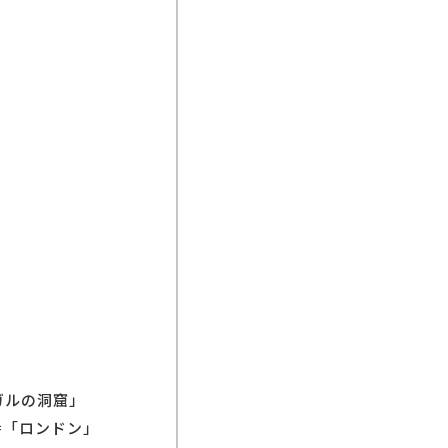
ガルの洞窟」
番「ロンドン」