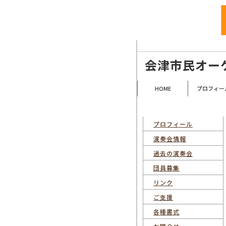
福島県会津若松市を拠点として活動す
会津市民オー
HOME
プロフィー
コンテンツ・メニュー
プロフィール
演奏会情報
過去の演奏会
団員募集
リンク
ご支援
各種書式