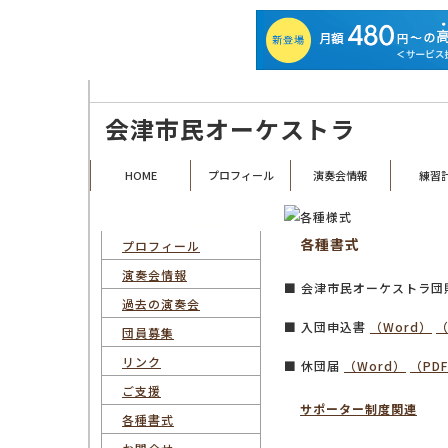
福島県会津若松市を拠点として活動する、昭和23年創設の歴史あるアマチュ
会津市民オーケストラ
HOME
プロフィール
演奏会情報
練習
コンテンツ・メニュー
各種書式
プロフィール
演奏会情報
■ 会津市民オーケストラ団則
過去の演奏会
■ 入団申込書
（Word）
（
団員募集
リンク
■ 休団届
（Word）
（PD
ご支援
サポーター制度関連
各種書式