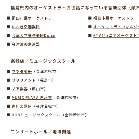
福島県内のオーケストラ・お世話になっている音楽団体（順
■
郡山市民オーケストラ
■
福島市民オーケストラ
■
いわき交響楽団
■
オーケストラ・フィルジ
■
会津大学管弦楽団Dolce
■
FTVジュニアオーケスト
■
会津演奏家連盟
楽器店／ミュージックスクール
■
マツダ楽器
（会津若松市）
■
ブリリアント
（福島市）
■
ノア楽器
（郡山市）
■
MUSIC PLAZA 白水堂
（会津若松市）
■
古川楽器店
（会津若松市）
■
DONミュージックスクール
（会津若松市）
コンサートホール／地域関連