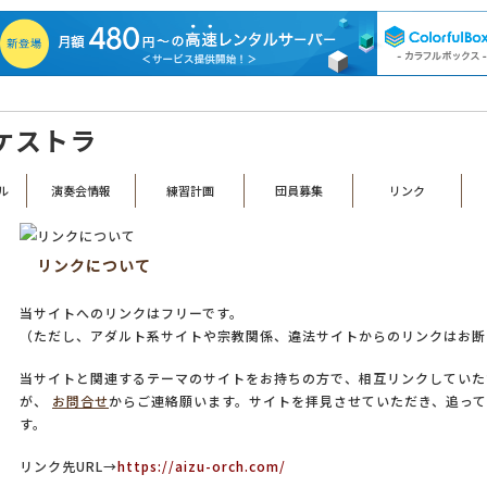
る、昭和23年創設の歴史あるアマチュアオーケストラです。
ケストラ
ル
演奏会情報
練習計画
団員募集
リンク
リンクについて
当サイトへのリンクはフリーです。
（ただし、アダルト系サイトや宗教関係、違法サイトからのリンクはお断
当サイトと関連するテーマのサイトをお持ちの方で、相互リンクしていた
が、
お問合せ
からご連絡願います。サイトを拝見させていただき、追っ
す。
リンク先URL→
https://aizu-orch.com/