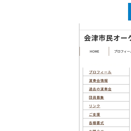
福島県会津若松市を拠点として活動す
会津市民オー
HOME
プロフィー
コンテンツ・メニュー
プロフィール
演奏会情報
過去の演奏会
団員募集
リンク
ご支援
各種書式