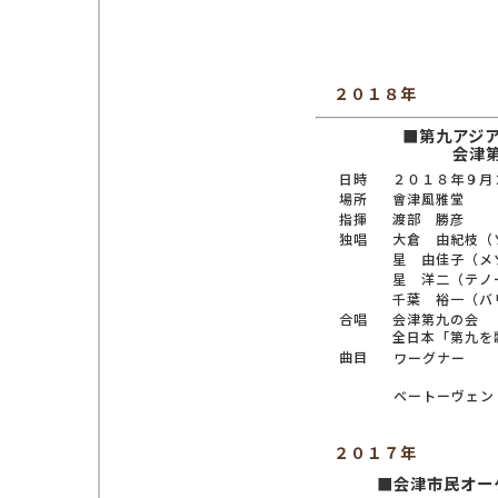
２０１８年
■第九アジ
会津
日時
２０１８年９月
場所
會津風雅堂
指揮
渡部 勝彦
独唱
大倉 由紀枝（
星 由佳子（メ
星 洋二（テノ
千葉 裕一（バ
合唱
会津第九の会
全日本「第九を
曲目
ワーグナー
ベートーヴェン
２０１７年
■会津市民オー