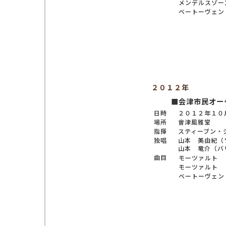
メンデルスゾー
ベートーヴェン
２０１２年
■会津市民オー
日時
２０１２年１０
場所
會津風雅堂
指揮
スティーブン・
独唱
山本 美由紀（
山本 竜介（バ
曲目
モーツァルト
モーツァルト
ベートーヴェン