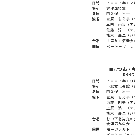
日時
２００７年１２
場所
會津風雅堂
指揮
田久保 裕一
独唱
立原 ちえ子（
本田 由果（ア
佐藤 淳一（テ
熊木 晟二（バ
合唱
「第九」演奏会
曲目
ベートーヴェン
■むつ市・
Bee
日時
２００７年１０
場所
下北文化会館（
指揮
田久保 裕一
独唱
立原 ちえ子（
内藤 明美（ア
上原 浩一（テ
熊木 晟二（バ
合唱
むつ下北第九の
会津第九の会
曲目
モーツァルト
ベートーヴェン