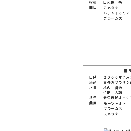
指揮
田久保 裕一
曲目
スメタナ
ハチャトゥリア
ブラームス
■
日時
２００６年７月
場所
喜多方プラザ文
指揮
橘内 哲治
竹田 大輔
共演
会津市民オーケ
曲目
モーツァルト
ブラームス
スメタナ