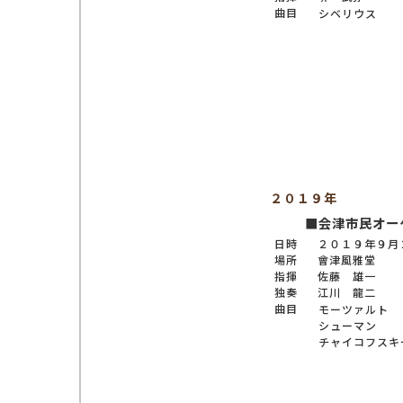
曲目
シベリウス
２０１９年
■会津市民オー
日時
２０１９年９月
場所
會津風雅堂
指揮
佐藤 雄一
独奏
江川 龍二
曲目
モーツァルト
シューマン
チャイコフスキ