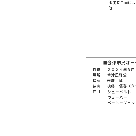
出演者全員によ
他
■会津市民オー
日時
２０２４年８月
場所
會津風雅堂
指揮
末廣 誠
独奏
後藤 優喜（ク
曲目
シューベルト
ウェーバー
ベートーヴェン