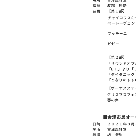
指揮
渡部 勝彦
曲目
【第１部】
チャイコフスキ
ベートーヴェン
プッチーニ
ビゼー
【第２部】
「サウンドオブ
「E.T.」より
「タイタニック
「となりのトト
【ボーナスステ
クリスマスフェ
春の声
■会津市民オー
日時
２０２１年８月
場所
會津風雅堂
指揮
堺 武弥