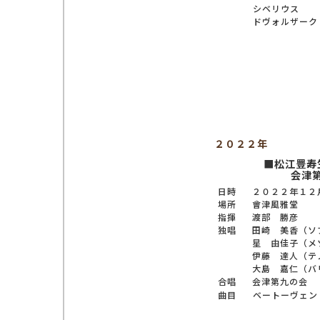
シベリウス
ドヴォルザーク
２０２２年
■松江豊寿
会津
日時
２０２２年１２
場所
會津風雅堂
指揮
渡部 勝彦
独唱
田崎 美香（ソ
星 由佳子（メ
伊藤 達人（テ
大島 嘉仁（バ
合唱
会津第九の会
曲目
ベートーヴェン