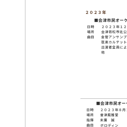
２０２３年
■会津市民オー
日時
２０２３年１２
場所
会津若松市北公
曲目
金管アンサンブ
弦楽カルテット
出演者全員によ
他
■会津市民オー
日時
２０２３年８月
場所
會津風雅堂
指揮
末廣 誠
曲目
ボロディン