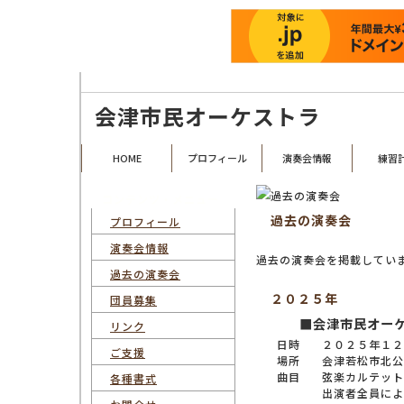
福島県会津若松市を拠点として活動する、昭和23年創設の歴史あるアマチュ
会津市民オーケストラ
HOME
プロフィール
演奏会情報
練習
コンテンツ・メニュー
過去の演奏会
プロフィール
演奏会情報
過去の演奏会を掲載してい
過去の演奏会
２０２５年
団員募集
■会津市民オー
リンク
日時
２０２５年１２
ご支援
場所
会津若松市北公
曲目
弦楽カルテット
各種書式
出演者全員によ