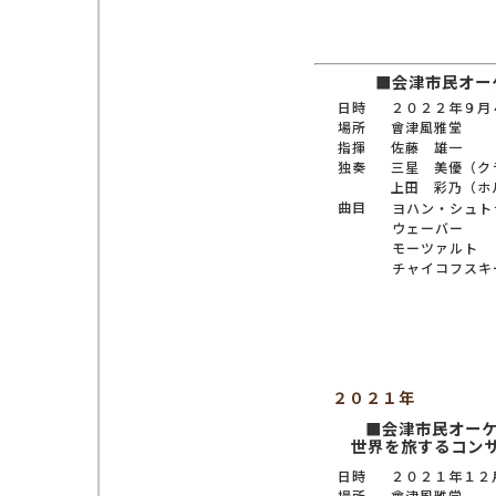
■会津市民オー
日時
２０２２年９月
場所
會津風雅堂
指揮
佐藤 雄一
独奏
三星 美優（ク
上田 彩乃（ホ
曲目
ヨハン・シュト
ウェーバー
モーツァルト
チャイコフスキ
２０２１年
■会津市民オーケ
世界を旅するコン
日時
２０２１年１２
場所
會津風雅堂