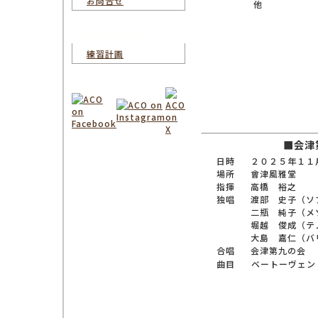
お問合せ
他
団員向けメニュー
練習計画
SNS
■会津
日時
２０２５年１１
場所
會津風雅堂
指揮
高橋 裕之
独唱
渡部 史子（ソ
二瓶 純子（メ
堀越 俊成（テ
大島 嘉仁（バ
合唱
会津第九の会
曲目
ベートーヴェン