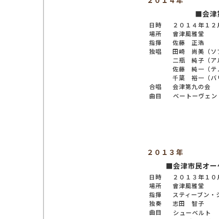
２０１４年
■会津
日時
２０１４年１２
場所
會津風雅堂
指揮
佐藤 正浩
独唱
田崎 尚美（ソ
二瓶 純子（ア
佐藤 純一（テ
千葉 裕一（バ
合唱
会津第九の会
曲目
ベートーヴェン
２０１３年
■会津市民オー
日時
２０１３年１０
場所
會津風雅堂
指揮
スティーブン・
独奏
志田 智子
曲目
シューベルト