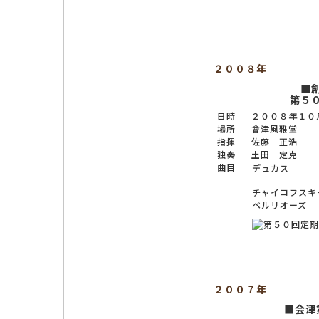
２００８年
■
第５
日時
２００８年１０
場所
會津風雅堂
指揮
佐藤 正浩
独奏
土田 定克
曲目
デュカス
チャイコフスキ
ベルリオーズ
２００７年
■会津