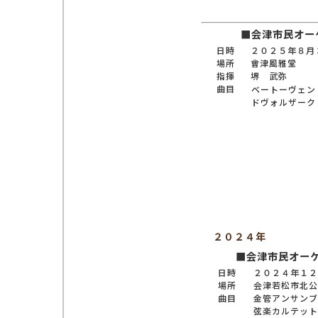
■会津市民オー
日時
２０２５年８月
場所
會津風雅堂
指揮
堺 武弥
曲目
ベートーヴェン
ドヴォルザーク
２０２４年
■会津市民オー
日時
２０２４年１２
場所
会津若松市北公
曲目
金管アンサンブ
弦楽カルテット