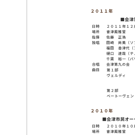
２０１１年
■会津
日時
２０１１年１２
場所
會津風雅堂
指揮
佐藤 正浩
独唱
田崎 尚美（ソ
福田 香津代（
樋口 達哉（テ
千葉 裕一（バ
合唱
会津第九の会
曲目
第１部
ヴェルディ
第２部
ベートーヴェン
２０１０年
■会津市民オー
日時
２０１０年１０
場所
會津風雅堂