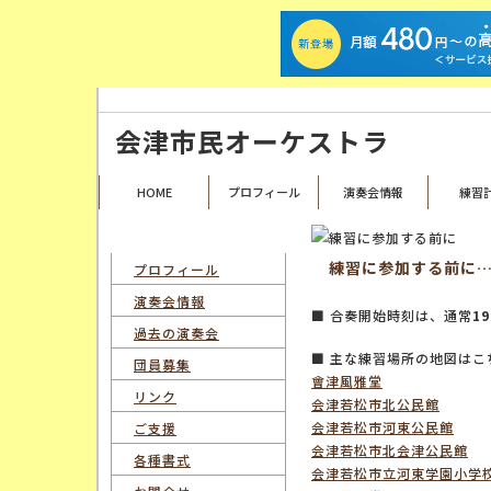
福島県会津若松市を拠点として活動する、昭和23年創設の歴史あるアマチュ
会津市民オーケストラ
HOME
プロフィール
演奏会情報
練習
コンテンツ・メニュー
練習に参加する前に
プロフィール
演奏会情報
■ 合奏開始時刻は、通常
19
過去の演奏会
■ 主な練習場所の地図はこ
団員募集
會津風雅堂
リンク
会津若松市北公民館
会津若松市河東公民館
ご支援
会津若松市北会津公民館
各種書式
会津若松市立河東学園小学