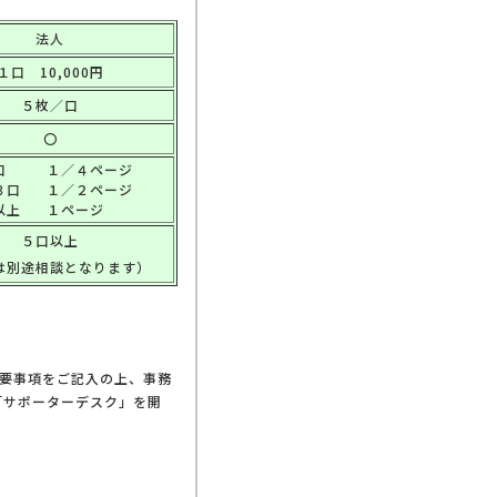
法人
１口 10,000円
５枚／口
〇
口
１／４ページ
３口
１／２ページ
以上
１ページ
５口以上
は別途相談となります）
要事項をご記入の上、事務
「サポーターデスク」を開