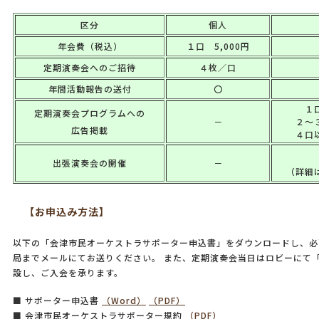
区分
個人
年会費（税込）
１口 5,000円
定期演奏会へのご招待
４枚／口
年間活動報告の送付
〇
１
定期演奏会プログラムへの
－
２～
広告掲載
４口
出張演奏会の開催
－
（詳細
【お申込み方法】
以下の「会津市民オーケストラサポーター申込書」をダウンロードし、必
局までメールにてお送りください。 また、定期演奏会当日はロビーにて
設し、ご入会を承ります。
■ サポーター申込書
（Word）
（PDF）
■ 会津市民オーケストラサポーター規約
（PDF）