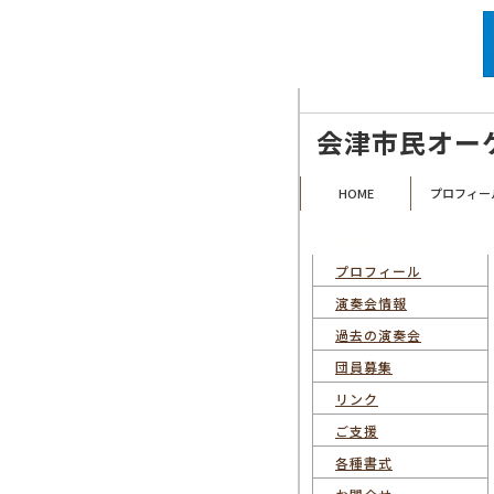
福島県会津若松市を拠点として活動す
会津市民オー
HOME
プロフィー
コンテンツ・メニュー
プロフィール
演奏会情報
過去の演奏会
団員募集
リンク
ご支援
各種書式